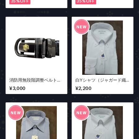
35%OFF
35%OFF
消防用無段階調整ベルト
白Yシャツ（ジャガード織
（吏員用）
柄）
¥3,000
¥2,200