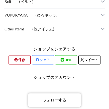
ビジネス＆カジュアル
ストライプ系
Belt (ベルト)
YURUKYARA (ゆるキャラ)
Other Items (他アイテム)
ショップをシェアする
保存
シェア
LINE
ツイート
ショップのアカウント
スリムタイ
フォローする