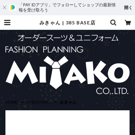
「PAY IDアプリ」でフォローしてショップの最新情
開く
報を受け取ろう
みきゃん | 385 BASE店
HOME
YURUKYARA (ゆるキャラ)
みきゃん